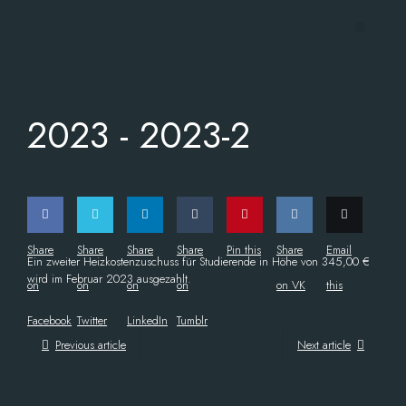
2023 -
2023-2
Share
Share
Share
Share
Pin this
Share
Email
Ein zweiter Heizkostenzuschuss für Studierende in Höhe von 345,00 €
wird im Februar 2023 ausgezahlt.
on
on
on
on
on VK
this
Facebook
Twitter
LinkedIn
Tumblr
Previous article
Next article