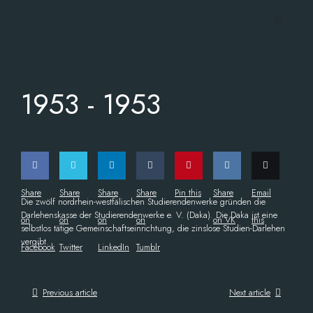
1953 -
1953
Share
Share
Share
Share
Pin this
Share
Email
Die zwölf nordrhein-westfälischen Studierendenwerke gründen die
Darlehenskasse der Studierendenwerke e. V. (Daka). Die Daka ist eine
on
on
on
on
on VK
this
selbstlos tätige Gemeinschaftseinrichtung, die zinslose Studien-Darlehen
vergibt.
Facebook
Twitter
LinkedIn
Tumblr
Previous article
Next article